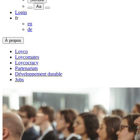
Aa
Login
fr
en
de
À propos
Loyco
Loycomates
Loycocracy
Partenariats
Développement durable
Jobs