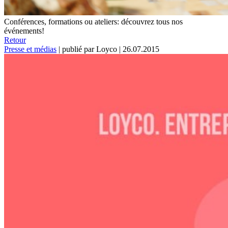
Conférences, formations ou ateliers: découvrez tous nos
événements!
Retour
Presse et médias
|
publié par Loyco
|
26.07.2015