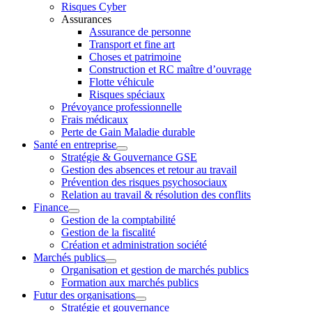
Risques Cyber
Assurances
Assurance de personne
Transport et fine art
Choses et patrimoine
Construction et RC maître d’ouvrage
Flotte véhicule
Risques spéciaux
Prévoyance professionnelle
Frais médicaux
Perte de Gain Maladie durable
Santé en entreprise
Stratégie & Gouvernance GSE
Gestion des absences et retour au travail
Prévention des risques psychosociaux
Relation au travail & résolution des conflits
Finance
Gestion de la comptabilité
Gestion de la fiscalité
Création et administration société
Marchés publics
Organisation et gestion de marchés publics
Formation aux marchés publics
Futur des organisations
Stratégie et gouvernance