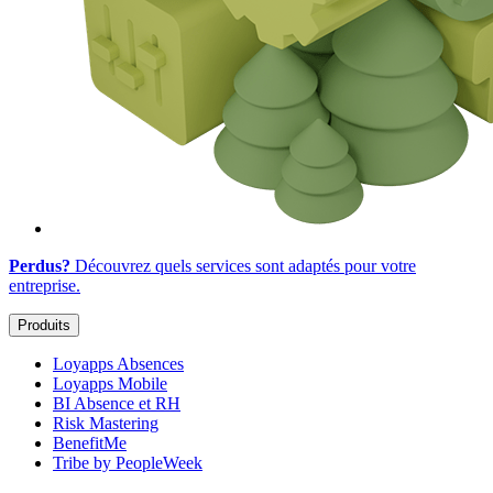
Perdus?
Découvrez quels services sont adaptés
pour votre
entreprise
.
Produits
Loyapps Absences
Loyapps Mobile
BI Absence et RH
Risk Mastering
BenefitMe
Tribe by PeopleWeek