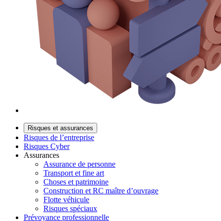
Risques et assurances
Risques de l’entreprise
Risques Cyber
Assurances
Assurance de personne
Transport et fine art
Choses et patrimoine
Construction et RC maître d’ouvrage
Flotte véhicule
Risques spéciaux
Prévoyance professionnelle