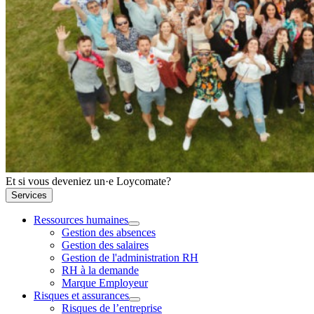
Et si vous deveniez un·e Loycomate?
Services
Ressources humaines
Gestion des absences
Gestion des salaires
Gestion de l'administration RH
RH à la demande
Marque Employeur
Risques et assurances
Risques de l’entreprise