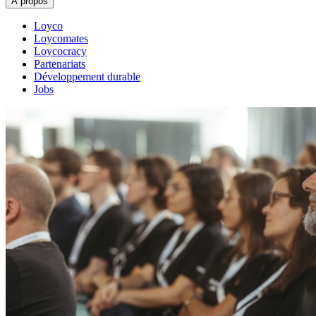
À propos
Loyco
Loycomates
Loycocracy
Partenariats
Développement durable
Jobs