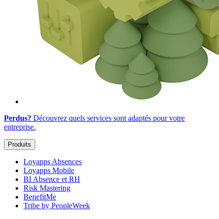
Perdus?
Découvrez quels services sont adaptés
pour votre
entreprise
.
Produits
Loyapps Absences
Loyapps Mobile
BI Absence et RH
Risk Mastering
BenefitMe
Tribe by PeopleWeek