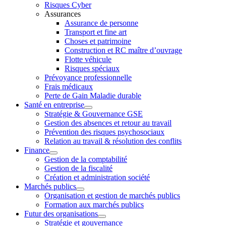
Risques Cyber
Assurances
Assurance de personne
Transport et fine art
Choses et patrimoine
Construction et RC maître d’ouvrage
Flotte véhicule
Risques spéciaux
Prévoyance professionnelle
Frais médicaux
Perte de Gain Maladie durable
Santé en entreprise
Stratégie & Gouvernance GSE
Gestion des absences et retour au travail
Prévention des risques psychosociaux
Relation au travail & résolution des conflits
Finance
Gestion de la comptabilité
Gestion de la fiscalité
Création et administration société
Marchés publics
Organisation et gestion de marchés publics
Formation aux marchés publics
Futur des organisations
Stratégie et gouvernance