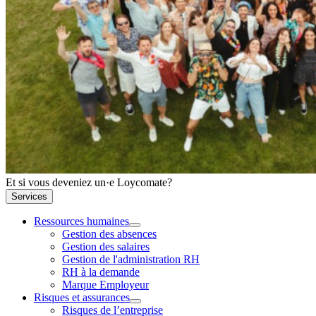
Et si vous deveniez un·e Loycomate?
Services
Ressources humaines
Gestion des absences
Gestion des salaires
Gestion de l'administration RH
RH à la demande
Marque Employeur
Risques et assurances
Risques de l’entreprise