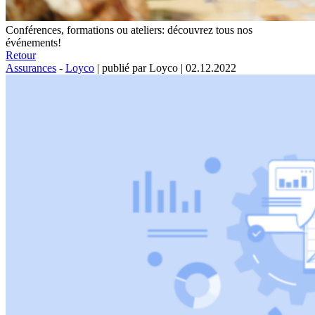
Conférences, formations ou ateliers: découvrez tous nos
événements!
Retour
Assurances
-
Loyco
|
publié par Loyco
|
02.12.2022