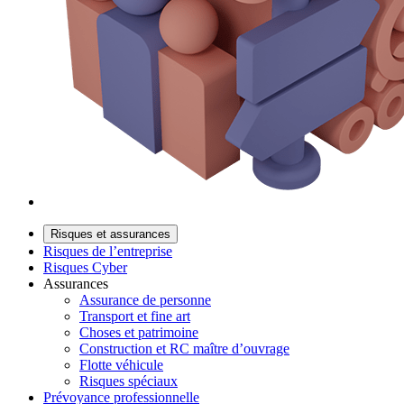
Risques et assurances
Risques de l’entreprise
Risques Cyber
Assurances
Assurance de personne
Transport et fine art
Choses et patrimoine
Construction et RC maître d’ouvrage
Flotte véhicule
Risques spéciaux
Prévoyance professionnelle