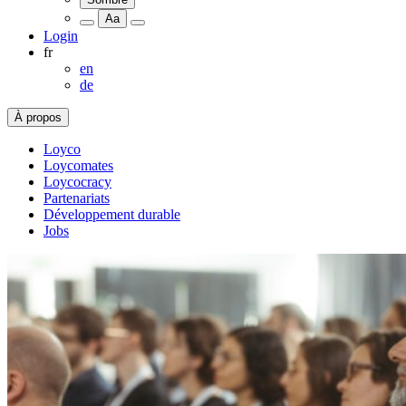
Aa
Login
fr
en
de
À propos
Loyco
Loycomates
Loycocracy
Partenariats
Développement durable
Jobs