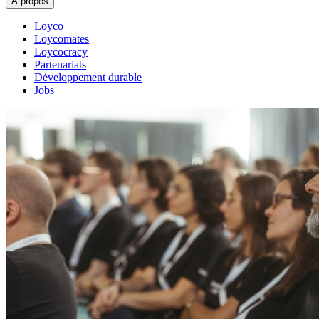
À propos
Loyco
Loycomates
Loycocracy
Partenariats
Développement durable
Jobs