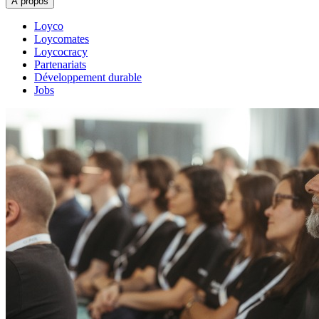
À propos
Loyco
Loycomates
Loycocracy
Partenariats
Développement durable
Jobs