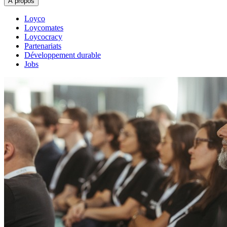
À propos
Loyco
Loycomates
Loycocracy
Partenariats
Développement durable
Jobs