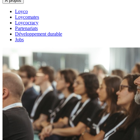
À propos
Loyco
Loycomates
Loycocracy
Partenariats
Développement durable
Jobs