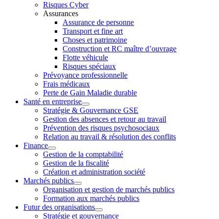
Risques Cyber
Assurances
Assurance de personne
Transport et fine art
Choses et patrimoine
Construction et RC maître d’ouvrage
Flotte véhicule
Risques spéciaux
Prévoyance professionnelle
Frais médicaux
Perte de Gain Maladie durable
Santé en entreprise
Stratégie & Gouvernance GSE
Gestion des absences et retour au travail
Prévention des risques psychosociaux
Relation au travail & résolution des conflits
Finance
Gestion de la comptabilité
Gestion de la fiscalité
Création et administration société
Marchés publics
Organisation et gestion de marchés publics
Formation aux marchés publics
Futur des organisations
Stratégie et gouvernance