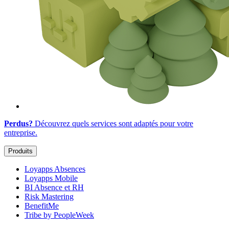
Perdus?
Découvrez quels services sont adaptés
pour votre
entreprise
.
Produits
Loyapps Absences
Loyapps Mobile
BI Absence et RH
Risk Mastering
BenefitMe
Tribe by PeopleWeek