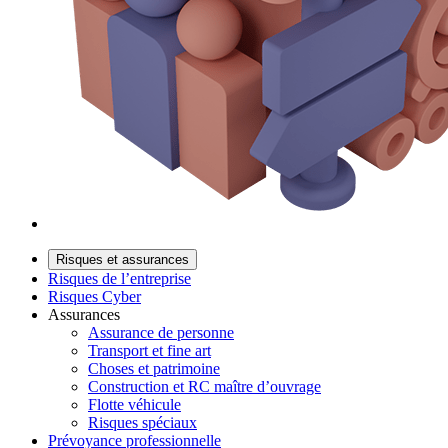
Risques et assurances
Risques de l’entreprise
Risques Cyber
Assurances
Assurance de personne
Transport et fine art
Choses et patrimoine
Construction et RC maître d’ouvrage
Flotte véhicule
Risques spéciaux
Prévoyance professionnelle