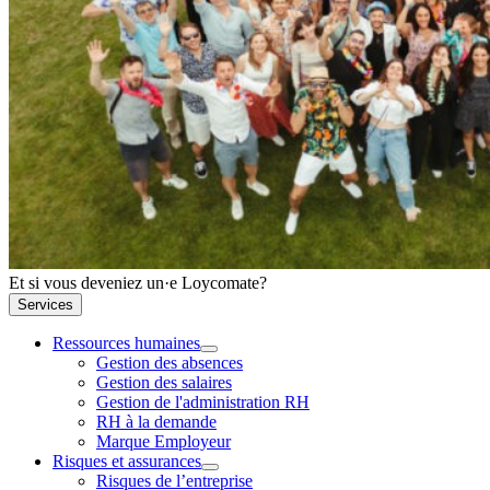
Et si vous deveniez un·e Loycomate?
Services
Ressources humaines
Gestion des absences
Gestion des salaires
Gestion de l'administration RH
RH à la demande
Marque Employeur
Risques et assurances
Risques de l’entreprise