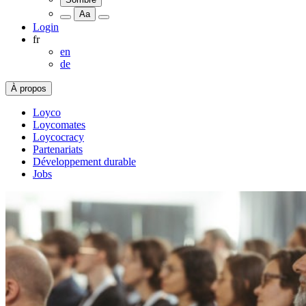
Aa
Login
fr
en
de
À propos
Loyco
Loycomates
Loycocracy
Partenariats
Développement durable
Jobs