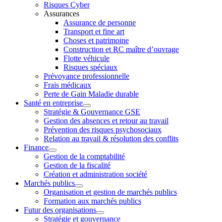
Risques Cyber
Assurances
Assurance de personne
Transport et fine art
Choses et patrimoine
Construction et RC maître d’ouvrage
Flotte véhicule
Risques spéciaux
Prévoyance professionnelle
Frais médicaux
Perte de Gain Maladie durable
Santé en entreprise
Stratégie & Gouvernance GSE
Gestion des absences et retour au travail
Prévention des risques psychosociaux
Relation au travail & résolution des conflits
Finance
Gestion de la comptabilité
Gestion de la fiscalité
Création et administration société
Marchés publics
Organisation et gestion de marchés publics
Formation aux marchés publics
Futur des organisations
Stratégie et gouvernance