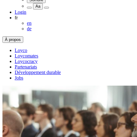
Aa
Login
fr
en
de
À propos
Loyco
Loycomates
Loycocracy
Partenariats
Développement durable
Jobs