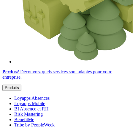
Perdus?
Découvrez quels services sont adaptés
pour votre
entreprise
.
Produits
Loyapps Absences
Loyapps Mobile
BI Absence et RH
Risk Mastering
BenefitMe
Tribe by PeopleWeek