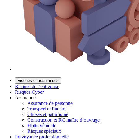
Risques et assurances
Risques de l’entreprise
Risques Cyber
Assurances
Assurance de personne
Transport et fine art
Choses et patrimoine
Construction et RC maître d’ouvrage
Flotte véhicule
Risques spéciaux
Prévoyance professionnelle