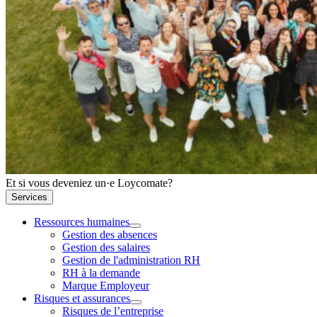
Et si vous deveniez un·e Loycomate?
Services
Ressources humaines
Gestion des absences
Gestion des salaires
Gestion de l'administration RH
RH à la demande
Marque Employeur
Risques et assurances
Risques de l’entreprise