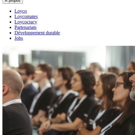
À propos
Loyco
Loycomates
Loycocracy
Partenariats
Développement durable
Jobs