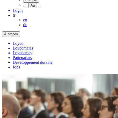
Aa
Login
fr
en
de
À propos
Loyco
Loycomates
Loycocracy
Partenariats
Développement durable
Jobs