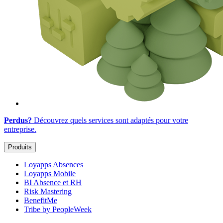
Perdus?
Découvrez quels services sont adaptés
pour votre
entreprise
.
Produits
Loyapps Absences
Loyapps Mobile
BI Absence et RH
Risk Mastering
BenefitMe
Tribe by PeopleWeek