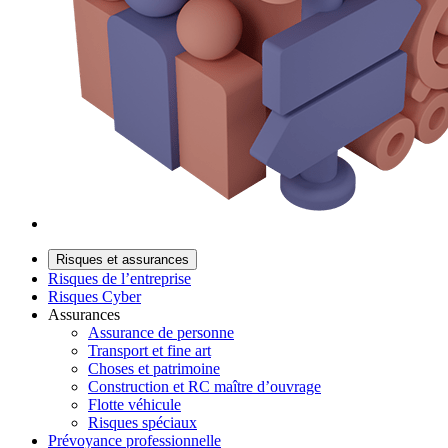
Risques et assurances
Risques de l’entreprise
Risques Cyber
Assurances
Assurance de personne
Transport et fine art
Choses et patrimoine
Construction et RC maître d’ouvrage
Flotte véhicule
Risques spéciaux
Prévoyance professionnelle