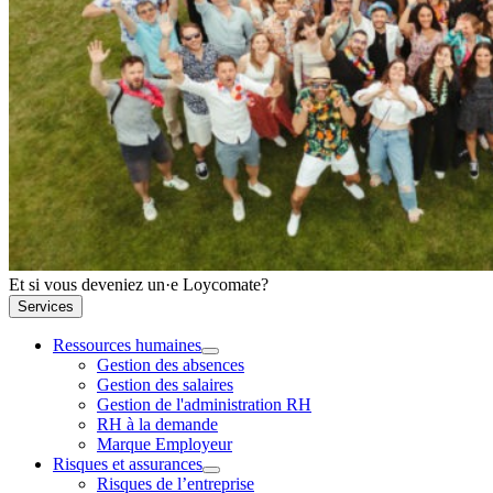
Et si vous deveniez un·e Loycomate?
Services
Ressources humaines
Gestion des absences
Gestion des salaires
Gestion de l'administration RH
RH à la demande
Marque Employeur
Risques et assurances
Risques de l’entreprise