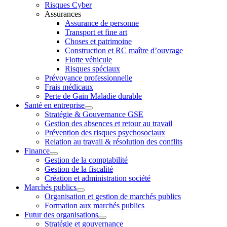
Risques Cyber
Assurances
Assurance de personne
Transport et fine art
Choses et patrimoine
Construction et RC maître d’ouvrage
Flotte véhicule
Risques spéciaux
Prévoyance professionnelle
Frais médicaux
Perte de Gain Maladie durable
Santé en entreprise
Stratégie & Gouvernance GSE
Gestion des absences et retour au travail
Prévention des risques psychosociaux
Relation au travail & résolution des conflits
Finance
Gestion de la comptabilité
Gestion de la fiscalité
Création et administration société
Marchés publics
Organisation et gestion de marchés publics
Formation aux marchés publics
Futur des organisations
Stratégie et gouvernance