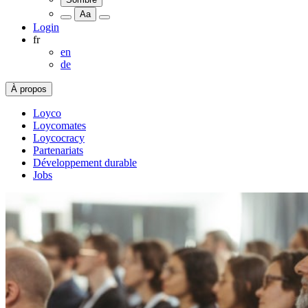
Aa
Login
fr
en
de
À propos
Loyco
Loycomates
Loycocracy
Partenariats
Développement durable
Jobs