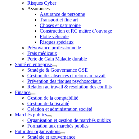
Risques Cyber
Assurances
Assurance de personne
Transport et fine art
Choses et patrimoine
Construction et RC maître d’ouvrage
Flotte véhicule
Risques spéciaux
Prévoyance professionnelle
Frais médicaux
Perte de Gain Maladie durable
Santé en entreprise
Stratégie & Gouvernance GSE
Gestion des absences et retour au travail
Prévention des risques psychosociaux
Relation au travail & résolution des conflits
Finance
Gestion de la comptabilité
Gestion de la fiscalité
Création et administration société
Marchés publics
Organisation et gestion de marchés publics
Formation aux marchés publics
Futur des organisations
Stratégie et gouvernance