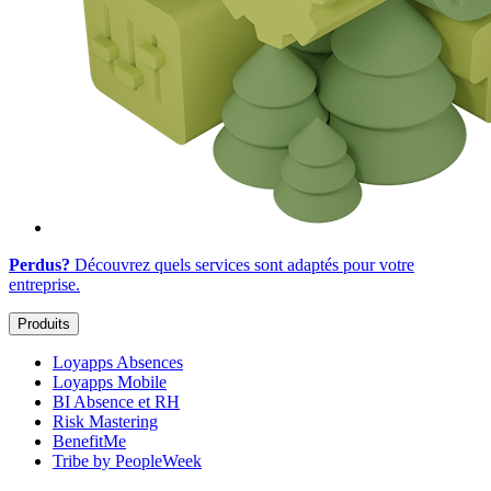
Perdus?
Découvrez quels services sont adaptés
pour votre
entreprise
.
Produits
Loyapps Absences
Loyapps Mobile
BI Absence et RH
Risk Mastering
BenefitMe
Tribe by PeopleWeek