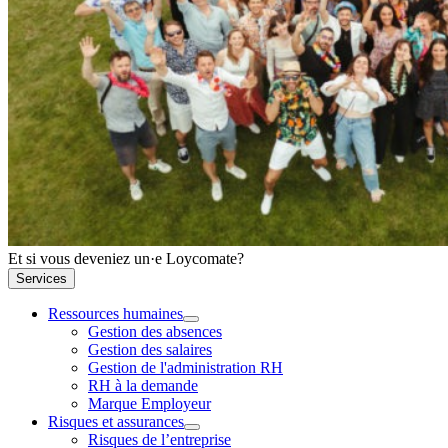
Et si vous deveniez un·e Loycomate?
Services
Ressources humaines
Gestion des absences
Gestion des salaires
Gestion de l'administration RH
RH à la demande
Marque Employeur
Risques et assurances
Risques de l’entreprise