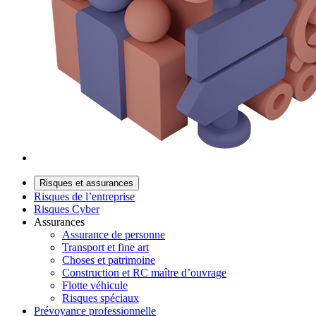
Risques et assurances
Risques de l’entreprise
Risques Cyber
Assurances
Assurance de personne
Transport et fine art
Choses et patrimoine
Construction et RC maître d’ouvrage
Flotte véhicule
Risques spéciaux
Prévoyance professionnelle