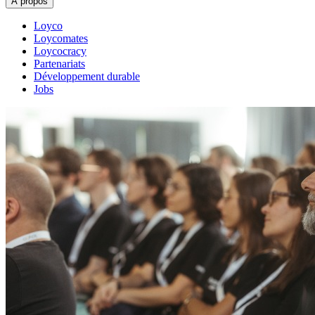
À propos
Loyco
Loycomates
Loycocracy
Partenariats
Développement durable
Jobs