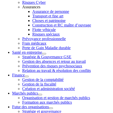
Risques Cyber
Assurances
Assurance de personne
Transport et fine art
Choses et patrimoine
Construction et RC maître d’ouvrage
Flotte véhicule
Risques spéciaux
Prévoyance professionnelle
Frais médicaux
Perte de Gain Maladie durable
Santé en entreprise
Stratégie & Gouvernance GSE
Gestion des absences et retour au travail
Prévention des risques psychosociaux
Relation au travail & résolution des conflits
Finance
Gestion de la comptabilité
Gestion de la fiscalité
Création et administration société
Marchés publics
Organisation et gestion de marchés publics
Formation aux marchés publics
Futur des organisations
Stratégie et gouvernance