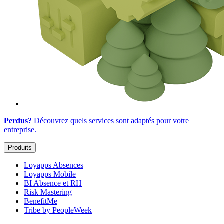
Perdus?
Découvrez quels services sont adaptés
pour votre
entreprise
.
Produits
Loyapps Absences
Loyapps Mobile
BI Absence et RH
Risk Mastering
BenefitMe
Tribe by PeopleWeek