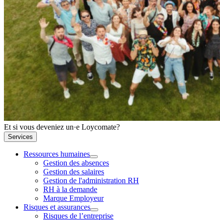
Et si vous deveniez un·e Loycomate?
Services
Ressources humaines
Gestion des absences
Gestion des salaires
Gestion de l'administration RH
RH à la demande
Marque Employeur
Risques et assurances
Risques de l’entreprise