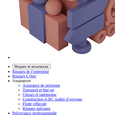
Risques et assurances
Risques de l’entreprise
Risques Cyber
Assurances
Assurance de personne
Transport et fine art
Choses et patrimoine
Construction et RC maître d’ouvrage
Flotte véhicule
Risques spéciaux
Prévoyance professionnelle