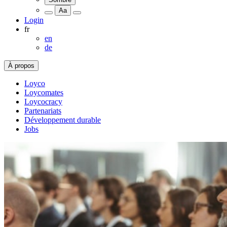
Aa
Login
fr
en
de
À propos
Loyco
Loycomates
Loycocracy
Partenariats
Développement durable
Jobs