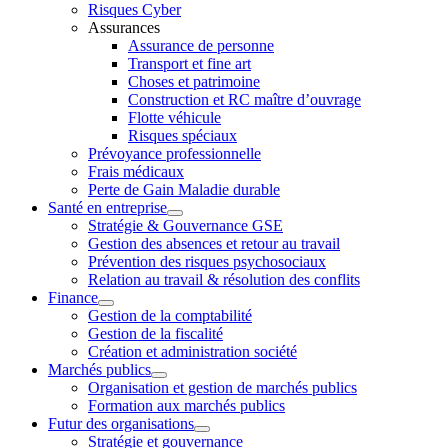
Risques Cyber
Assurances
Assurance de personne
Transport et fine art
Choses et patrimoine
Construction et RC maître d’ouvrage
Flotte véhicule
Risques spéciaux
Prévoyance professionnelle
Frais médicaux
Perte de Gain Maladie durable
Santé en entreprise
Stratégie & Gouvernance GSE
Gestion des absences et retour au travail
Prévention des risques psychosociaux
Relation au travail & résolution des conflits
Finance
Gestion de la comptabilité
Gestion de la fiscalité
Création et administration société
Marchés publics
Organisation et gestion de marchés publics
Formation aux marchés publics
Futur des organisations
Stratégie et gouvernance