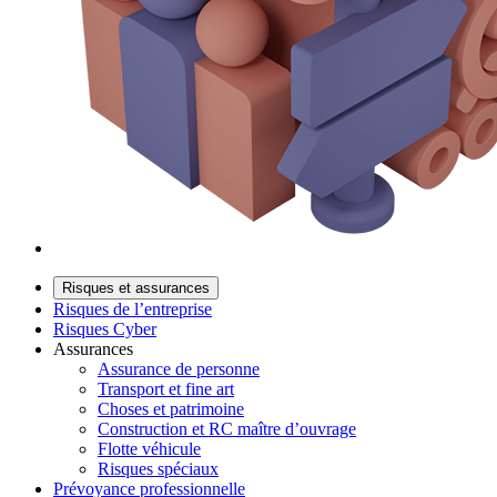
Risques et assurances
Risques de l’entreprise
Risques Cyber
Assurances
Assurance de personne
Transport et fine art
Choses et patrimoine
Construction et RC maître d’ouvrage
Flotte véhicule
Risques spéciaux
Prévoyance professionnelle