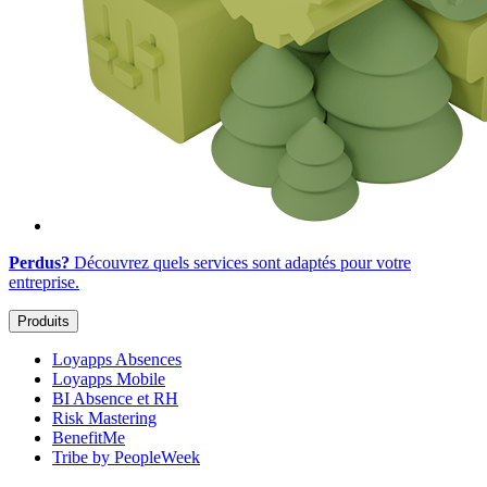
Perdus?
Découvrez quels services sont adaptés
pour votre
entreprise
.
Produits
Loyapps Absences
Loyapps Mobile
BI Absence et RH
Risk Mastering
BenefitMe
Tribe by PeopleWeek