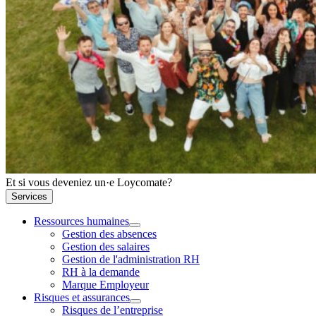
Et si vous deveniez un·e Loycomate?
Services
Ressources humaines
Gestion des absences
Gestion des salaires
Gestion de l'administration RH
RH à la demande
Marque Employeur
Risques et assurances
Risques de l’entreprise