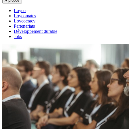
À propos
Loyco
Loycomates
Loycocracy
Partenariats
Développement durable
Jobs