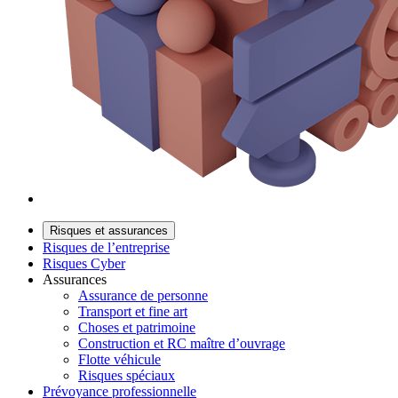
Risques et assurances
Risques de l’entreprise
Risques Cyber
Assurances
Assurance de personne
Transport et fine art
Choses et patrimoine
Construction et RC maître d’ouvrage
Flotte véhicule
Risques spéciaux
Prévoyance professionnelle