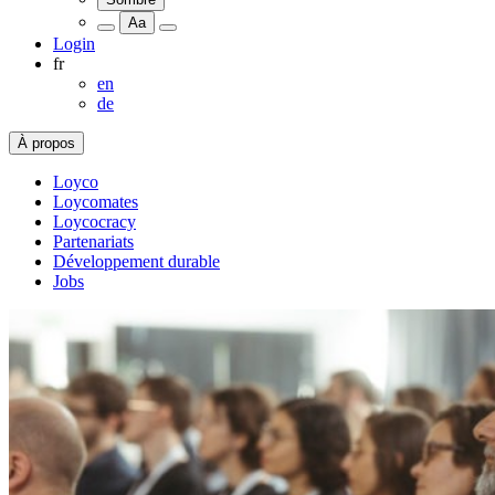
Aa
Login
fr
en
de
À propos
Loyco
Loycomates
Loycocracy
Partenariats
Développement durable
Jobs