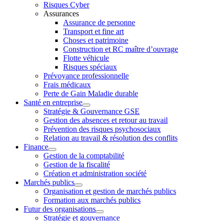
Risques Cyber
Assurances
Assurance de personne
Transport et fine art
Choses et patrimoine
Construction et RC maître d’ouvrage
Flotte véhicule
Risques spéciaux
Prévoyance professionnelle
Frais médicaux
Perte de Gain Maladie durable
Santé en entreprise
Stratégie & Gouvernance GSE
Gestion des absences et retour au travail
Prévention des risques psychosociaux
Relation au travail & résolution des conflits
Finance
Gestion de la comptabilité
Gestion de la fiscalité
Création et administration société
Marchés publics
Organisation et gestion de marchés publics
Formation aux marchés publics
Futur des organisations
Stratégie et gouvernance