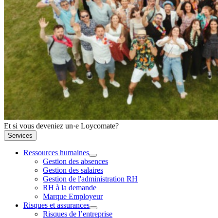
Et si vous deveniez un·e Loycomate?
Services
Ressources humaines
Gestion des absences
Gestion des salaires
Gestion de l'administration RH
RH à la demande
Marque Employeur
Risques et assurances
Risques de l’entreprise