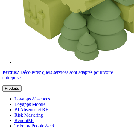
Perdus?
Découvrez quels services sont adaptés
pour votre
entreprise
.
Produits
Loyapps Absences
Loyapps Mobile
BI Absence et RH
Risk Mastering
BenefitMe
Tribe by PeopleWeek