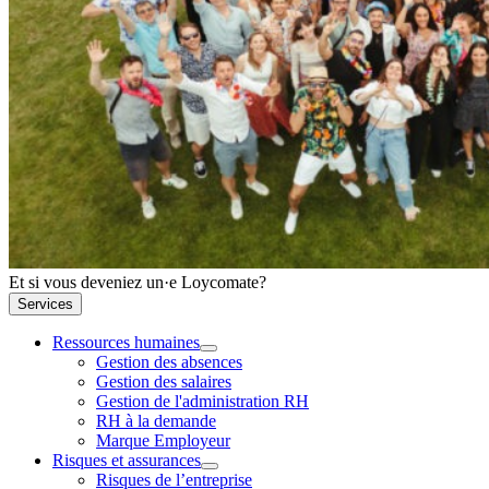
Et si vous deveniez un·e Loycomate?
Services
Ressources humaines
Gestion des absences
Gestion des salaires
Gestion de l'administration RH
RH à la demande
Marque Employeur
Risques et assurances
Risques de l’entreprise