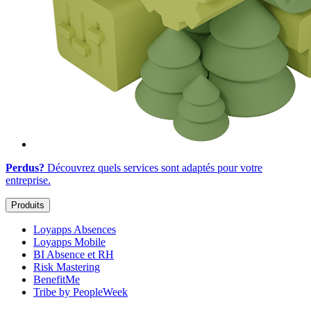
Perdus?
Découvrez quels services sont adaptés
pour votre
entreprise
.
Produits
Loyapps Absences
Loyapps Mobile
BI Absence et RH
Risk Mastering
BenefitMe
Tribe by PeopleWeek