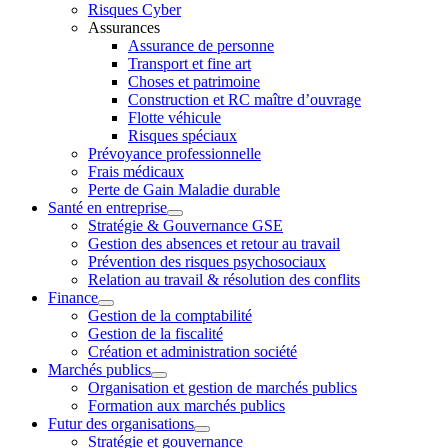
Risques Cyber
Assurances
Assurance de personne
Transport et fine art
Choses et patrimoine
Construction et RC maître d’ouvrage
Flotte véhicule
Risques spéciaux
Prévoyance professionnelle
Frais médicaux
Perte de Gain Maladie durable
Santé en entreprise
Stratégie & Gouvernance GSE
Gestion des absences et retour au travail
Prévention des risques psychosociaux
Relation au travail & résolution des conflits
Finance
Gestion de la comptabilité
Gestion de la fiscalité
Création et administration société
Marchés publics
Organisation et gestion de marchés publics
Formation aux marchés publics
Futur des organisations
Stratégie et gouvernance