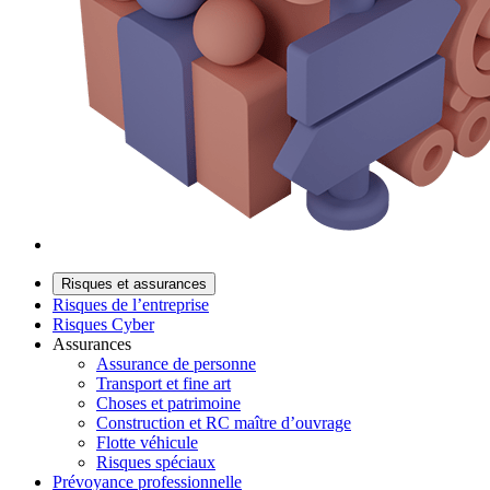
Risques et assurances
Risques de l’entreprise
Risques Cyber
Assurances
Assurance de personne
Transport et fine art
Choses et patrimoine
Construction et RC maître d’ouvrage
Flotte véhicule
Risques spéciaux
Prévoyance professionnelle