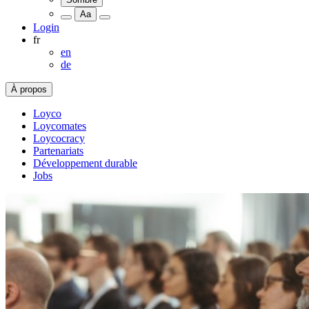
Aa
Login
fr
en
de
À propos
Loyco
Loycomates
Loycocracy
Partenariats
Développement durable
Jobs