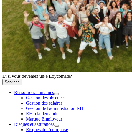
Et si vous deveniez un·e Loycomate?
Services
Ressources humaines
Gestion des absences
Gestion des salaires
Gestion de l'administration RH
RH à la demande
Marque Employeur
Risques et assurances
Risques de l’entreprise