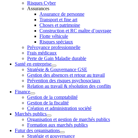
Risques Cyber
Assurances
Assurance de personne
Transport et fine art
Choses et patrimoine
Construction et RC maître d’ouvrage
Flotte véhicule
Risques spéciaux
Prévoyance professionnelle
Frais médicaux
Perte de Gain Maladie durable
Santé en entreprise
Stratégie & Gouvernance GSE
Gestion des absences et retour au travail
Prévention des risques psychosociaux
Relation au travail & résolution des conflits
Finance
Gestion de la comptabilité
Gestion de la fiscalité
Création et administration société
Marchés publics
Organisation et gestion de marchés publics
Formation aux marchés publics
Futur des organisations
Stratégie et gouvernance