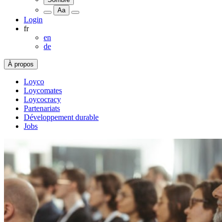
Aa
Login
fr
en
de
À propos
Loyco
Loycomates
Loycocracy
Partenariats
Développement durable
Jobs