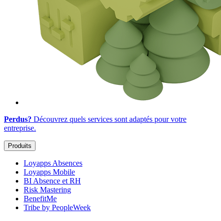
Perdus?
Découvrez quels services sont adaptés
pour votre
entreprise
.
Produits
Loyapps Absences
Loyapps Mobile
BI Absence et RH
Risk Mastering
BenefitMe
Tribe by PeopleWeek