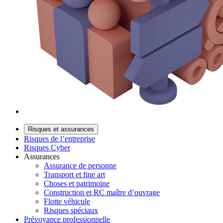
Risques et assurances
Risques de l’entreprise
Risques Cyber
Assurances
Assurance de personne
Transport et fine art
Choses et patrimoine
Construction et RC maître d’ouvrage
Flotte véhicule
Risques spéciaux
Prévoyance professionnelle