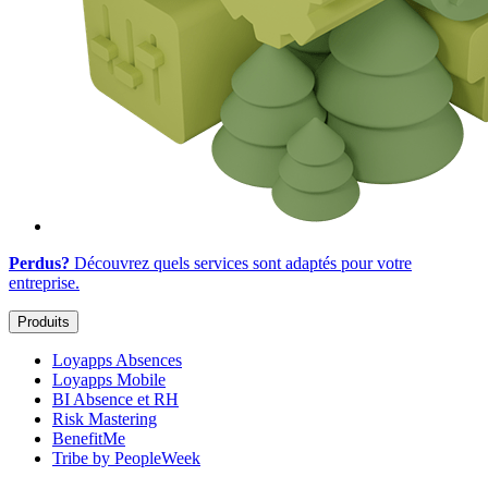
Perdus?
Découvrez quels services sont adaptés
pour votre
entreprise
.
Produits
Loyapps Absences
Loyapps Mobile
BI Absence et RH
Risk Mastering
BenefitMe
Tribe by PeopleWeek