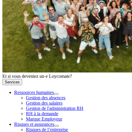
Et si vous deveniez un·e Loycomate?
Services
Ressources humaines
Gestion des absences
Gestion des salaires
Gestion de l'administration RH
RH à la demande
Marque Employeur
Risques et assurances
Risques de l’entreprise