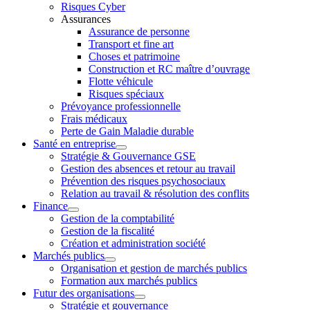
Risques Cyber
Assurances
Assurance de personne
Transport et fine art
Choses et patrimoine
Construction et RC maître d’ouvrage
Flotte véhicule
Risques spéciaux
Prévoyance professionnelle
Frais médicaux
Perte de Gain Maladie durable
Santé en entreprise
Stratégie & Gouvernance GSE
Gestion des absences et retour au travail
Prévention des risques psychosociaux
Relation au travail & résolution des conflits
Finance
Gestion de la comptabilité
Gestion de la fiscalité
Création et administration société
Marchés publics
Organisation et gestion de marchés publics
Formation aux marchés publics
Futur des organisations
Stratégie et gouvernance