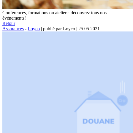
Conférences, formations ou ateliers: découvrez tous nos
événements!
Retour
Assurances
-
Loyco
|
publié par Loyco
|
25.05.2021