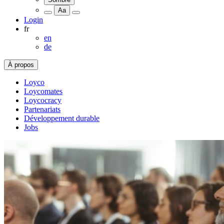
Aa
Login
fr
en
de
À propos
Loyco
Loycomates
Loycocracy
Partenariats
Développement durable
Jobs