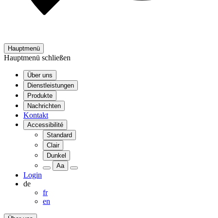
Hauptmenü
Hauptmenü schließen
Über uns
Dienstleistungen
Produkte
Nachrichten
Kontakt
Accessibilité
Standard
Clair
Dunkel
Aa
Login
de
fr
en