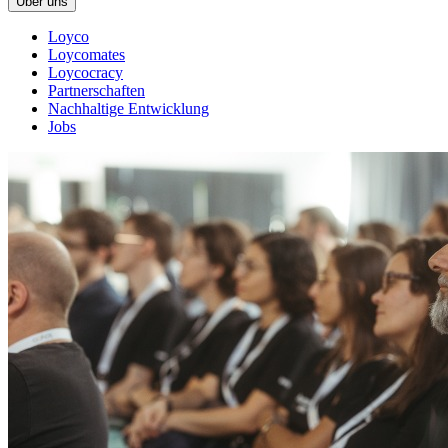
Über uns
Loyco
Loycomates
Loycocracy
Partnerschaften
Nachhaltige Entwicklung
Jobs