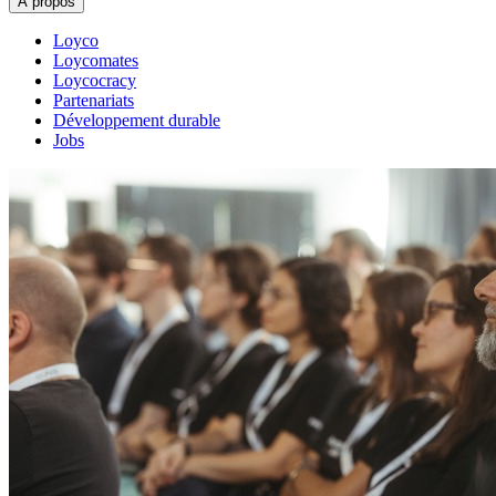
À propos
Loyco
Loycomates
Loycocracy
Partenariats
Développement durable
Jobs