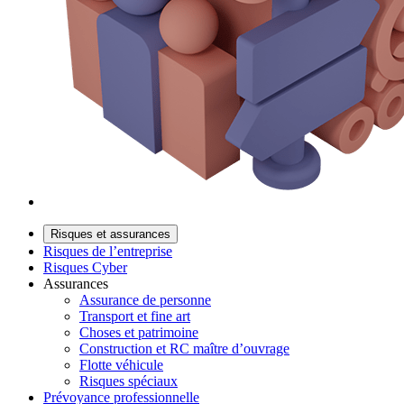
Risques et assurances
Risques de l’entreprise
Risques Cyber
Assurances
Assurance de personne
Transport et fine art
Choses et patrimoine
Construction et RC maître d’ouvrage
Flotte véhicule
Risques spéciaux
Prévoyance professionnelle