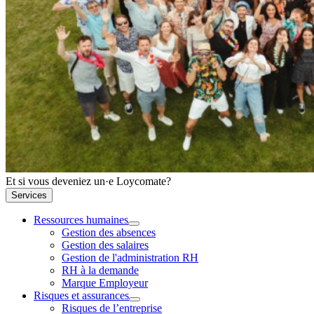
Et si vous deveniez un·e Loycomate?
Services
Ressources humaines
Gestion des absences
Gestion des salaires
Gestion de l'administration RH
RH à la demande
Marque Employeur
Risques et assurances
Risques de l’entreprise