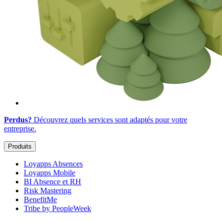
Perdus?
Découvrez quels services sont adaptés
pour votre
entreprise
.
Produits
Loyapps Absences
Loyapps Mobile
BI Absence et RH
Risk Mastering
BenefitMe
Tribe by PeopleWeek