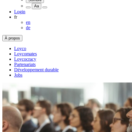
Aa
Login
fr
en
de
À propos
Loyco
Loycomates
Loycocracy
Partenariats
Développement durable
Jobs