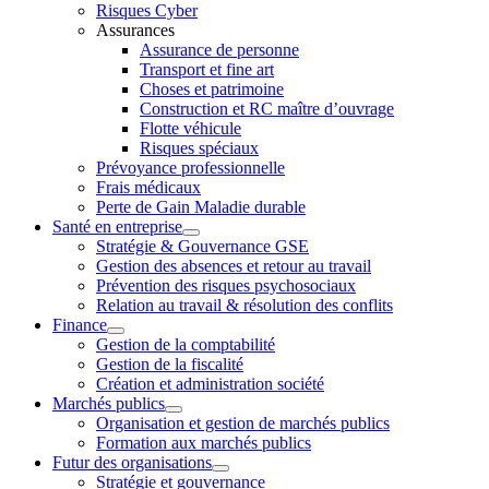
Risques Cyber
Assurances
Assurance de personne
Transport et fine art
Choses et patrimoine
Construction et RC maître d’ouvrage
Flotte véhicule
Risques spéciaux
Prévoyance professionnelle
Frais médicaux
Perte de Gain Maladie durable
Santé en entreprise
Stratégie & Gouvernance GSE
Gestion des absences et retour au travail
Prévention des risques psychosociaux
Relation au travail & résolution des conflits
Finance
Gestion de la comptabilité
Gestion de la fiscalité
Création et administration société
Marchés publics
Organisation et gestion de marchés publics
Formation aux marchés publics
Futur des organisations
Stratégie et gouvernance