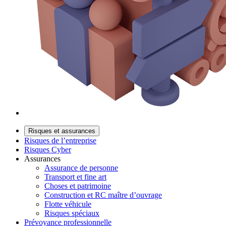
Risques et assurances
Risques de l’entreprise
Risques Cyber
Assurances
Assurance de personne
Transport et fine art
Choses et patrimoine
Construction et RC maître d’ouvrage
Flotte véhicule
Risques spéciaux
Prévoyance professionnelle