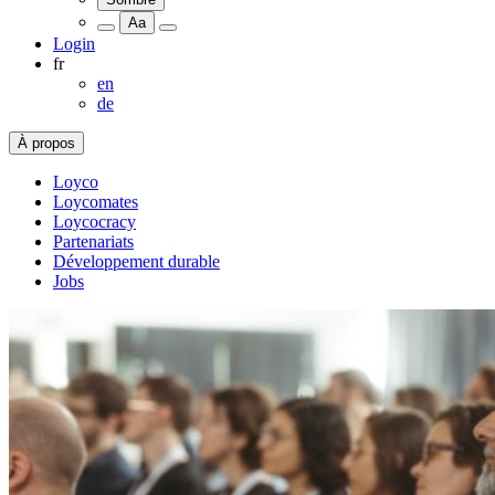
Aa
Login
fr
en
de
À propos
Loyco
Loycomates
Loycocracy
Partenariats
Développement durable
Jobs