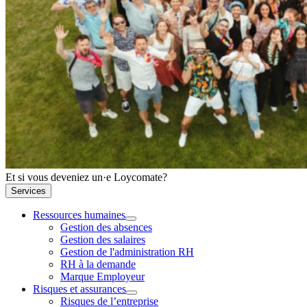
Et si vous deveniez un·e Loycomate?
Services
Ressources humaines
Gestion des absences
Gestion des salaires
Gestion de l'administration RH
RH à la demande
Marque Employeur
Risques et assurances
Risques de l’entreprise