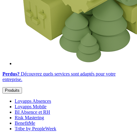
Perdus?
Découvrez quels services sont adaptés
pour votre
entreprise
.
Produits
Loyapps Absences
Loyapps Mobile
BI Absence et RH
Risk Mastering
BenefitMe
Tribe by PeopleWeek