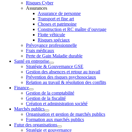
Risques Cyber
Assurances
Assurance de personne
Transport et fine art
Choses et patrimoine
Construction et RC maître d’ouvrage
Flotte véhicule
Risques spéciaux
Prévoyance professionnelle
Frais médicaux
Perte de Gain Maladie durable
Santé en entreprise
Stratégie & Gouvernance GSE
Gestion des absences et retour au travail
Prévention des risques psychosociaux
Relation au travail & résolution des conflits
Finance
Gestion de la comptabilité
Gestion de la fiscalité
Création et administration société
Marchés publics
Organisation et gestion de marchés publics
Formation aux marchés publics
Futur des organisations
Stratégie et gouvernance