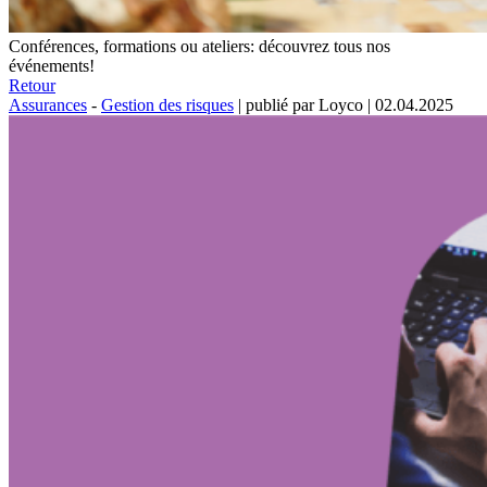
Conférences, formations ou ateliers: découvrez tous nos
événements!
Retour
Assurances
-
Gestion des risques
|
publié par Loyco
|
02.04.2025