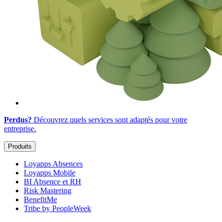
Perdus?
Découvrez quels services sont adaptés
pour votre
entreprise
.
Produits
Loyapps Absences
Loyapps Mobile
BI Absence et RH
Risk Mastering
BenefitMe
Tribe by PeopleWeek