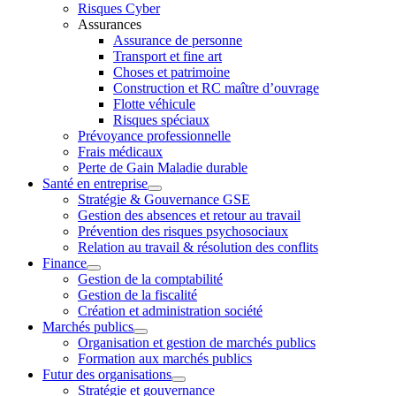
Risques Cyber
Assurances
Assurance de personne
Transport et fine art
Choses et patrimoine
Construction et RC maître d’ouvrage
Flotte véhicule
Risques spéciaux
Prévoyance professionnelle
Frais médicaux
Perte de Gain Maladie durable
Santé en entreprise
Stratégie & Gouvernance GSE
Gestion des absences et retour au travail
Prévention des risques psychosociaux
Relation au travail & résolution des conflits
Finance
Gestion de la comptabilité
Gestion de la fiscalité
Création et administration société
Marchés publics
Organisation et gestion de marchés publics
Formation aux marchés publics
Futur des organisations
Stratégie et gouvernance