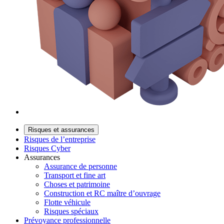
Risques et assurances
Risques de l’entreprise
Risques Cyber
Assurances
Assurance de personne
Transport et fine art
Choses et patrimoine
Construction et RC maître d’ouvrage
Flotte véhicule
Risques spéciaux
Prévoyance professionnelle