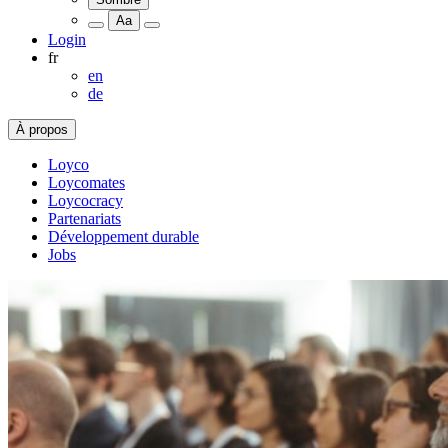
Aa
Login
fr
en
de
À propos
Loyco
Loycomates
Loycocracy
Partenariats
Développement durable
Jobs