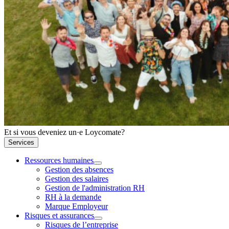
Et si vous deveniez un·e Loycomate?
Services
Ressources humaines
Gestion des absences
Gestion des salaires
Gestion de l'administration RH
RH à la demande
Marque Employeur
Risques et assurances
Risques de l’entreprise