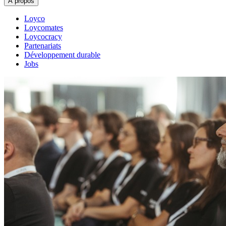
À propos
Loyco
Loycomates
Loycocracy
Partenariats
Développement durable
Jobs