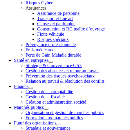
Risques Cyber
Assurances
Assurance de personne
Transport et fine art
Choses et patrimoine
Construction et RC maître d’ouvrage
Flotte véhicule
Risques spéciaux
Prévoyance professionnelle
Frais médicaux
Perte de Gain Maladie durable
Santé en entreprise
Stratégie & Gouvernance GSE
Gestion des absences et retour au travail
Prévention des risques psychosociaux
Relation au travail & résolution des conflits
Finance
Gestion de la comptabilité
Gestion de la fiscalité
Création et administration société
Marchés publics
Organisation et gestion de marchés publics
Formation aux marchés publics
Futur des organisations
Stratégie et gouvernance