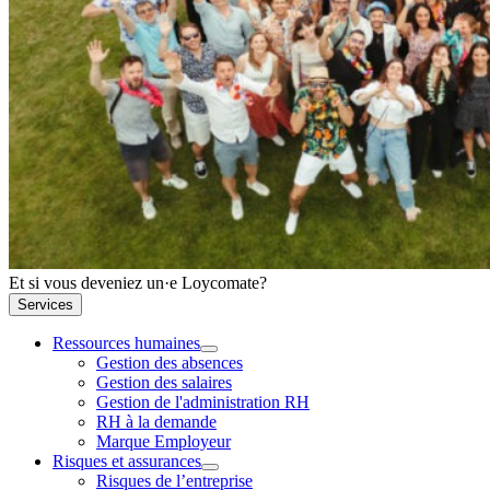
Et si vous deveniez un·e Loycomate?
Services
Ressources humaines
Gestion des absences
Gestion des salaires
Gestion de l'administration RH
RH à la demande
Marque Employeur
Risques et assurances
Risques de l’entreprise