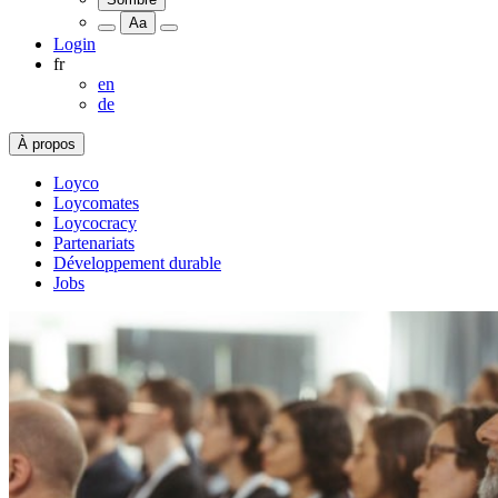
Aa
Login
fr
en
de
À propos
Loyco
Loycomates
Loycocracy
Partenariats
Développement durable
Jobs