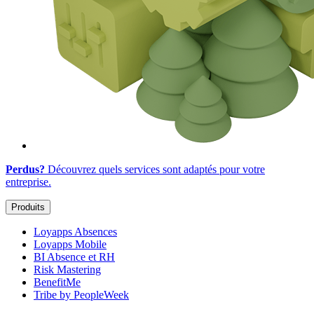
Perdus?
Découvrez quels services sont adaptés
pour votre
entreprise
.
Produits
Loyapps Absences
Loyapps Mobile
BI Absence et RH
Risk Mastering
BenefitMe
Tribe by PeopleWeek