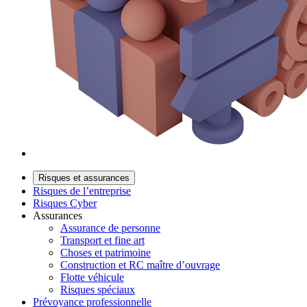
Risques et assurances
Risques de l’entreprise
Risques Cyber
Assurances
Assurance de personne
Transport et fine art
Choses et patrimoine
Construction et RC maître d’ouvrage
Flotte véhicule
Risques spéciaux
Prévoyance professionnelle