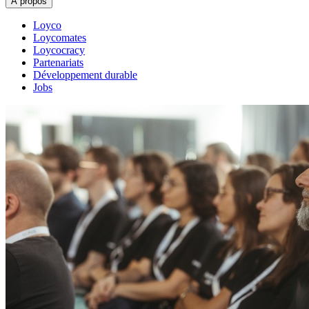
À propos
Loyco
Loycomates
Loycocracy
Partenariats
Développement durable
Jobs