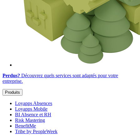
Perdus?
Découvrez quels services sont adaptés
pour votre
entreprise
.
Produits
Loyapps Absences
Loyapps Mobile
BI Absence et RH
Risk Mastering
BenefitMe
Tribe by PeopleWeek