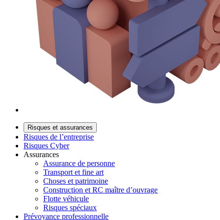
Risques et assurances
Risques de l’entreprise
Risques Cyber
Assurances
Assurance de personne
Transport et fine art
Choses et patrimoine
Construction et RC maître d’ouvrage
Flotte véhicule
Risques spéciaux
Prévoyance professionnelle