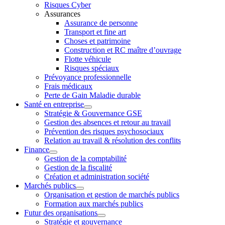
Risques Cyber
Assurances
Assurance de personne
Transport et fine art
Choses et patrimoine
Construction et RC maître d’ouvrage
Flotte véhicule
Risques spéciaux
Prévoyance professionnelle
Frais médicaux
Perte de Gain Maladie durable
Santé en entreprise
Stratégie & Gouvernance GSE
Gestion des absences et retour au travail
Prévention des risques psychosociaux
Relation au travail & résolution des conflits
Finance
Gestion de la comptabilité
Gestion de la fiscalité
Création et administration société
Marchés publics
Organisation et gestion de marchés publics
Formation aux marchés publics
Futur des organisations
Stratégie et gouvernance