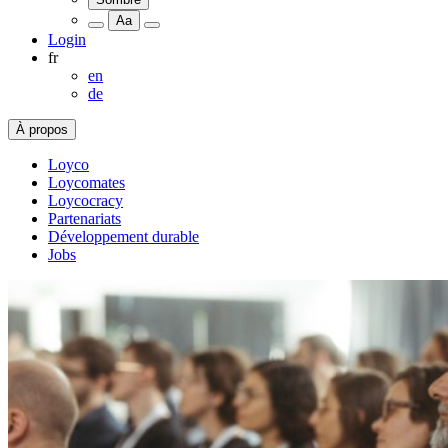
Aa
Login
fr
en
de
À propos
Loyco
Loycomates
Loycocracy
Partenariats
Développement durable
Jobs