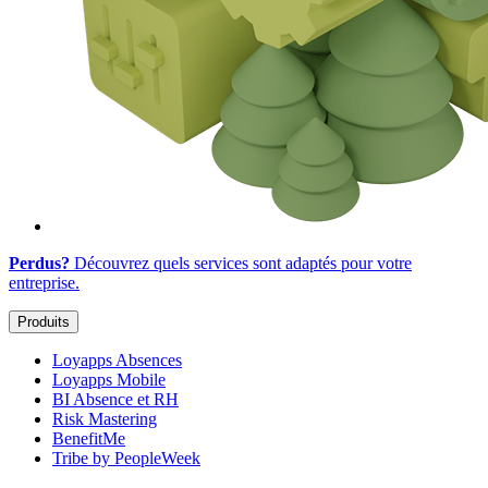
Perdus?
Découvrez quels services sont adaptés
pour votre
entreprise
.
Produits
Loyapps Absences
Loyapps Mobile
BI Absence et RH
Risk Mastering
BenefitMe
Tribe by PeopleWeek