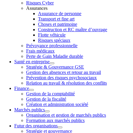
Risques Cyber
Assurances
Assurance de personne
Transport et fine art
Choses et patrimoine
Construction et RC maître d’ouvrage
Flotte véhicule
Risques spéciaux
Prévoyance professionnelle
Frais médicaux
Perte de Gain Maladie durable
Santé en entreprise
Stratégie & Gouvernance GSE
Gestion des absences et retour au travail
Prévention des risques psychosociaux
Relation au travail & résolution des conflits
Finance
Gestion de la comptabilité
Gestion de la fiscalité
Création et administration société
Marchés publics
Organisation et gestion de marchés publics
Formation aux marchés publics
Futur des organisations
Stratégie et gouvernance