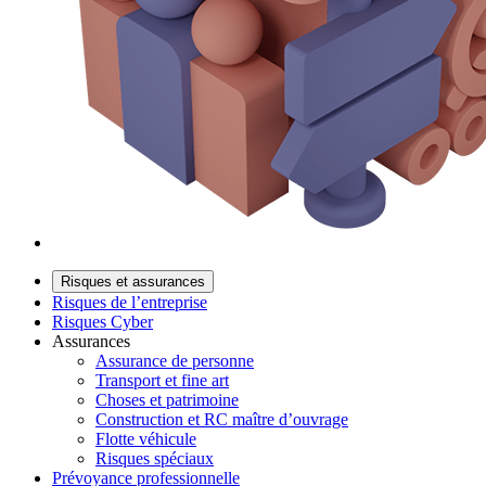
Risques et assurances
Risques de l’entreprise
Risques Cyber
Assurances
Assurance de personne
Transport et fine art
Choses et patrimoine
Construction et RC maître d’ouvrage
Flotte véhicule
Risques spéciaux
Prévoyance professionnelle