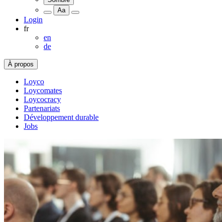
Aa
Login
fr
en
de
À propos
Loyco
Loycomates
Loycocracy
Partenariats
Développement durable
Jobs