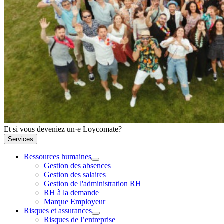
Et si vous deveniez un·e Loycomate?
Services
Ressources humaines
Gestion des absences
Gestion des salaires
Gestion de l'administration RH
RH à la demande
Marque Employeur
Risques et assurances
Risques de l’entreprise