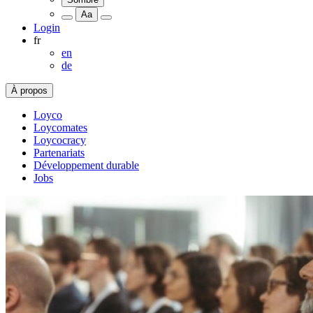
Aa
Login
fr
en
de
À propos
Loyco
Loycomates
Loycocracy
Partenariats
Développement durable
Jobs