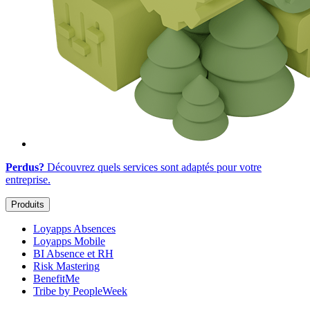
Perdus?
Découvrez quels services sont adaptés
pour votre
entreprise
.
Produits
Loyapps Absences
Loyapps Mobile
BI Absence et RH
Risk Mastering
BenefitMe
Tribe by PeopleWeek