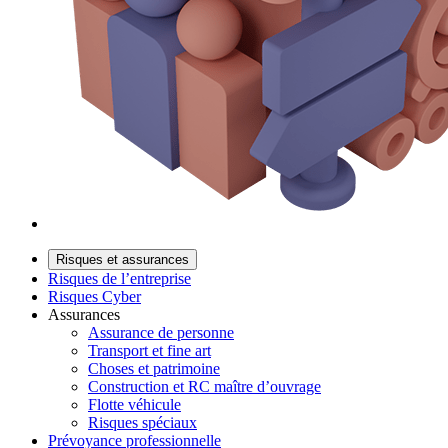
Risques et assurances
Risques de l’entreprise
Risques Cyber
Assurances
Assurance de personne
Transport et fine art
Choses et patrimoine
Construction et RC maître d’ouvrage
Flotte véhicule
Risques spéciaux
Prévoyance professionnelle