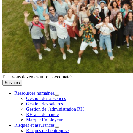
Et si vous deveniez un·e Loycomate?
Services
Ressources humaines
Gestion des absences
Gestion des salaires
Gestion de l'administration RH
RH à la demande
Marque Employeur
Risques et assurances
Risques de l’entreprise