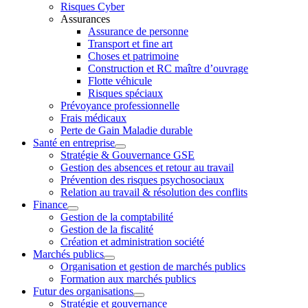
Risques Cyber
Assurances
Assurance de personne
Transport et fine art
Choses et patrimoine
Construction et RC maître d’ouvrage
Flotte véhicule
Risques spéciaux
Prévoyance professionnelle
Frais médicaux
Perte de Gain Maladie durable
Santé en entreprise
Stratégie & Gouvernance GSE
Gestion des absences et retour au travail
Prévention des risques psychosociaux
Relation au travail & résolution des conflits
Finance
Gestion de la comptabilité
Gestion de la fiscalité
Création et administration société
Marchés publics
Organisation et gestion de marchés publics
Formation aux marchés publics
Futur des organisations
Stratégie et gouvernance