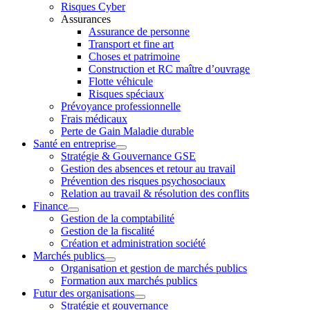
Risques Cyber
Assurances
Assurance de personne
Transport et fine art
Choses et patrimoine
Construction et RC maître d’ouvrage
Flotte véhicule
Risques spéciaux
Prévoyance professionnelle
Frais médicaux
Perte de Gain Maladie durable
Santé en entreprise
Stratégie & Gouvernance GSE
Gestion des absences et retour au travail
Prévention des risques psychosociaux
Relation au travail & résolution des conflits
Finance
Gestion de la comptabilité
Gestion de la fiscalité
Création et administration société
Marchés publics
Organisation et gestion de marchés publics
Formation aux marchés publics
Futur des organisations
Stratégie et gouvernance