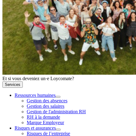
Et si vous deveniez un·e Loycomate?
Services
Ressources humaines
Gestion des absences
Gestion des salaires
Gestion de l'administration RH
RH à la demande
Marque Employeur
Risques et assurances
Risques de l’entreprise