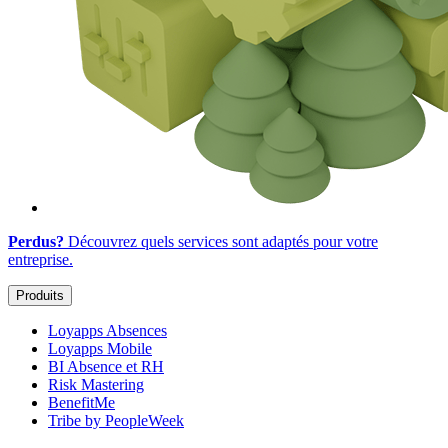
Perdus?
Découvrez quels services sont adaptés
pour votre
entreprise
.
Produits
Loyapps Absences
Loyapps Mobile
BI Absence et RH
Risk Mastering
BenefitMe
Tribe by PeopleWeek