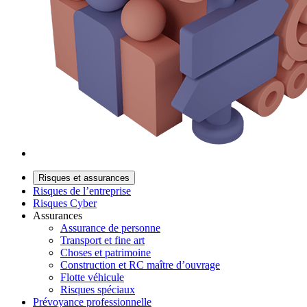
Risques et assurances
Risques de l’entreprise
Risques Cyber
Assurances
Assurance de personne
Transport et fine art
Choses et patrimoine
Construction et RC maître d’ouvrage
Flotte véhicule
Risques spéciaux
Prévoyance professionnelle