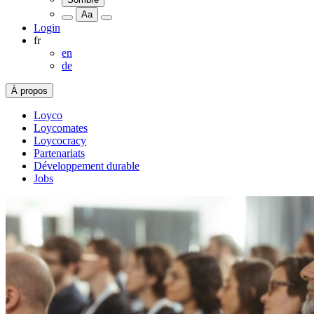
Aa
Login
fr
en
de
À propos
Loyco
Loycomates
Loycocracy
Partenariats
Développement durable
Jobs