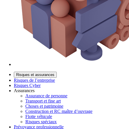
Risques et assurances
Risques de l’entreprise
Risques Cyber
Assurances
Assurance de personne
Transport et fine art
Choses et patrimoine
Construction et RC maître d’ouvrage
Flotte véhicule
Risques spéciaux
Prévoyance professionnelle