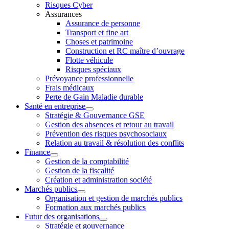
Risques Cyber
Assurances
Assurance de personne
Transport et fine art
Choses et patrimoine
Construction et RC maître d’ouvrage
Flotte véhicule
Risques spéciaux
Prévoyance professionnelle
Frais médicaux
Perte de Gain Maladie durable
Santé en entreprise
Stratégie & Gouvernance GSE
Gestion des absences et retour au travail
Prévention des risques psychosociaux
Relation au travail & résolution des conflits
Finance
Gestion de la comptabilité
Gestion de la fiscalité
Création et administration société
Marchés publics
Organisation et gestion de marchés publics
Formation aux marchés publics
Futur des organisations
Stratégie et gouvernance