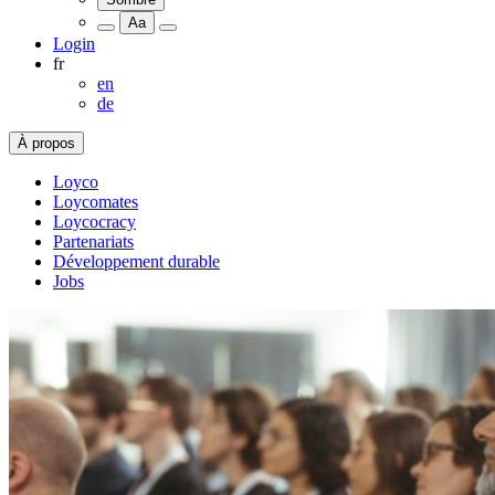
Aa
Login
fr
en
de
À propos
Loyco
Loycomates
Loycocracy
Partenariats
Développement durable
Jobs