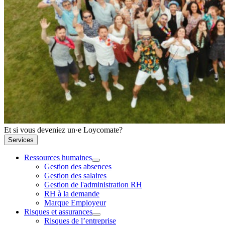
Et si vous deveniez un·e Loycomate?
Services
Ressources humaines
Gestion des absences
Gestion des salaires
Gestion de l'administration RH
RH à la demande
Marque Employeur
Risques et assurances
Risques de l’entreprise