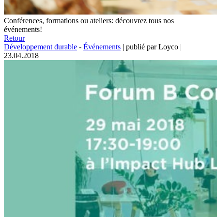
Conférences, formations ou ateliers: découvrez tous nos
événements!
Retour
Développement durable
-
Événements
|
publié par Loyco
|
23.04.2018