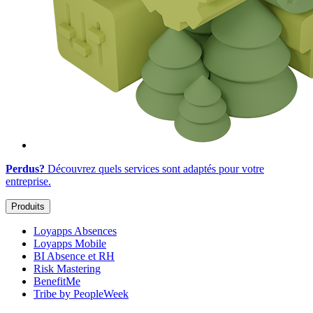
Perdus?
Découvrez quels services sont adaptés
pour votre
entreprise
.
Produits
Loyapps Absences
Loyapps Mobile
BI Absence et RH
Risk Mastering
BenefitMe
Tribe by PeopleWeek