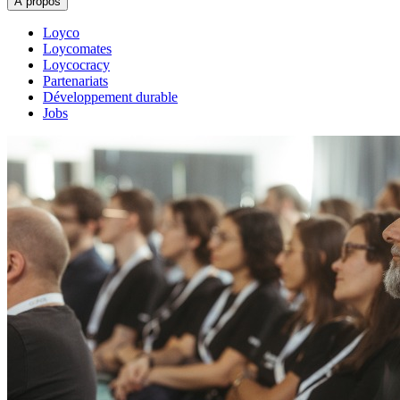
À propos
Loyco
Loycomates
Loycocracy
Partenariats
Développement durable
Jobs