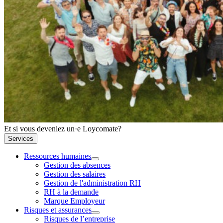
Et si vous deveniez un·e Loycomate?
Services
Ressources humaines
Gestion des absences
Gestion des salaires
Gestion de l'administration RH
RH à la demande
Marque Employeur
Risques et assurances
Risques de l’entreprise