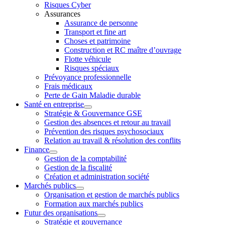
Risques Cyber
Assurances
Assurance de personne
Transport et fine art
Choses et patrimoine
Construction et RC maître d’ouvrage
Flotte véhicule
Risques spéciaux
Prévoyance professionnelle
Frais médicaux
Perte de Gain Maladie durable
Santé en entreprise
Stratégie & Gouvernance GSE
Gestion des absences et retour au travail
Prévention des risques psychosociaux
Relation au travail & résolution des conflits
Finance
Gestion de la comptabilité
Gestion de la fiscalité
Création et administration société
Marchés publics
Organisation et gestion de marchés publics
Formation aux marchés publics
Futur des organisations
Stratégie et gouvernance