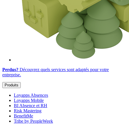
Perdus?
Découvrez quels services sont adaptés
pour votre
entreprise
.
Produits
Loyapps Absences
Loyapps Mobile
BI Absence et RH
Risk Mastering
BenefitMe
Tribe by PeopleWeek