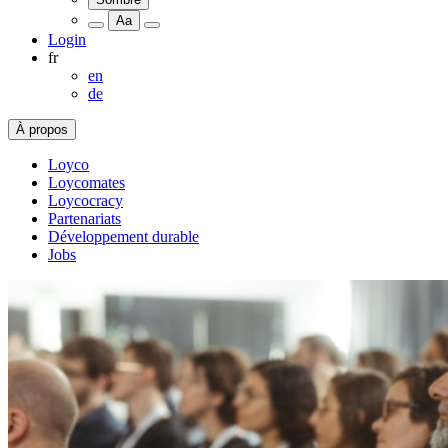
Aa
Login
fr
en
de
À propos
Loyco
Loycomates
Loycocracy
Partenariats
Développement durable
Jobs