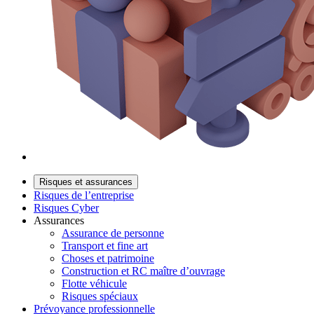
Risques et assurances
Risques de l’entreprise
Risques Cyber
Assurances
Assurance de personne
Transport et fine art
Choses et patrimoine
Construction et RC maître d’ouvrage
Flotte véhicule
Risques spéciaux
Prévoyance professionnelle