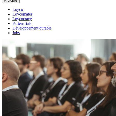
À propos
Loyco
Loycomates
Loycocracy
Partenariats
Développement durable
Jobs