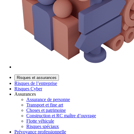
Risques et assurances
Risques de l’entreprise
Risques Cyber
Assurances
Assurance de personne
Transport et fine art
Choses et patrimoine
Construction et RC maître d’ouvrage
Flotte véhicule
Risques spéciaux
Prévoyance professionnelle