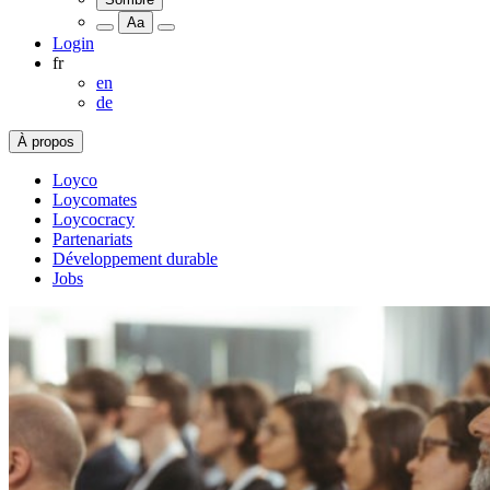
Aa
Login
fr
en
de
À propos
Loyco
Loycomates
Loycocracy
Partenariats
Développement durable
Jobs