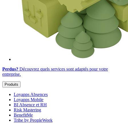
Perdus?
Découvrez quels services sont adaptés
pour votre
entreprise
.
Produits
Loyapps Absences
Loyapps Mobile
BI Absence et RH
Risk Mastering
BenefitMe
Tribe by PeopleWeek