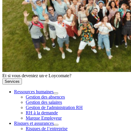
Et si vous deveniez un·e Loycomate?
Services
Ressources humaines
Gestion des absences
Gestion des salaires
Gestion de l'administration RH
RH à la demande
Marque Employeur
Risques et assurances
Risques de l’entreprise