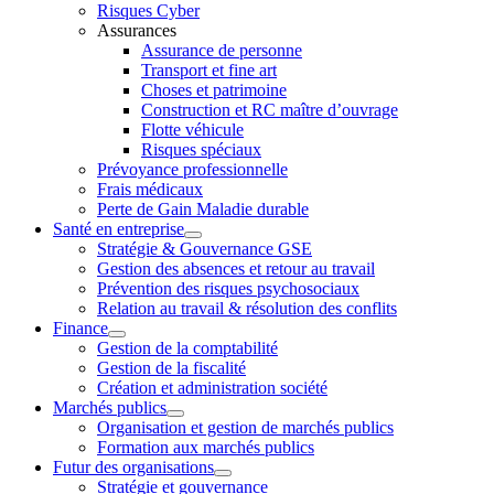
Risques Cyber
Assurances
Assurance de personne
Transport et fine art
Choses et patrimoine
Construction et RC maître d’ouvrage
Flotte véhicule
Risques spéciaux
Prévoyance professionnelle
Frais médicaux
Perte de Gain Maladie durable
Santé en entreprise
Stratégie & Gouvernance GSE
Gestion des absences et retour au travail
Prévention des risques psychosociaux
Relation au travail & résolution des conflits
Finance
Gestion de la comptabilité
Gestion de la fiscalité
Création et administration société
Marchés publics
Organisation et gestion de marchés publics
Formation aux marchés publics
Futur des organisations
Stratégie et gouvernance