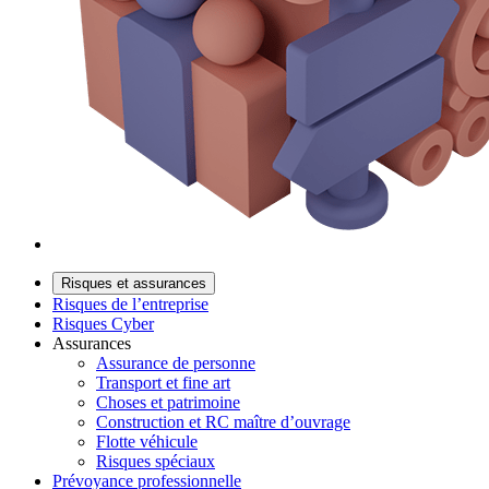
Risques et assurances
Risques de l’entreprise
Risques Cyber
Assurances
Assurance de personne
Transport et fine art
Choses et patrimoine
Construction et RC maître d’ouvrage
Flotte véhicule
Risques spéciaux
Prévoyance professionnelle