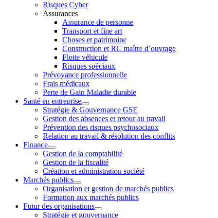
Risques Cyber
Assurances
Assurance de personne
Transport et fine art
Choses et patrimoine
Construction et RC maître d’ouvrage
Flotte véhicule
Risques spéciaux
Prévoyance professionnelle
Frais médicaux
Perte de Gain Maladie durable
Santé en entreprise
Stratégie & Gouvernance GSE
Gestion des absences et retour au travail
Prévention des risques psychosociaux
Relation au travail & résolution des conflits
Finance
Gestion de la comptabilité
Gestion de la fiscalité
Création et administration société
Marchés publics
Organisation et gestion de marchés publics
Formation aux marchés publics
Futur des organisations
Stratégie et gouvernance