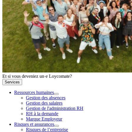
Et si vous deveniez un·e Loycomate?
Services
Ressources humaines
Gestion des absences
Gestion des salaires
Gestion de l'administration RH
RH à la demande
Marque Employeur
Risques et assurances
Risques de l’entreprise