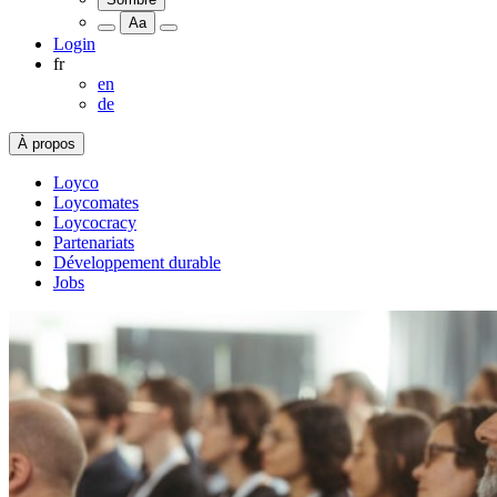
Aa
Login
fr
en
de
À propos
Loyco
Loycomates
Loycocracy
Partenariats
Développement durable
Jobs