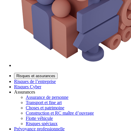
Risques et assurances
Risques de l’entreprise
Risques Cyber
Assurances
Assurance de personne
Transport et fine art
Choses et patrimoine
Construction et RC maître d’ouvrage
Flotte véhicule
Risques spéciaux
Prévoyance professionnelle