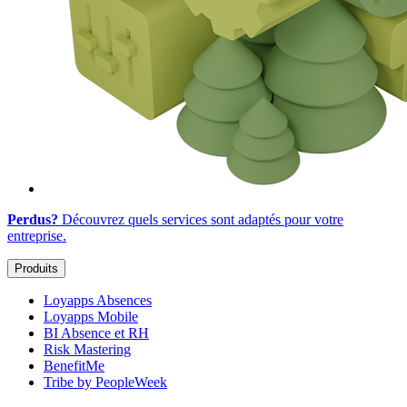
Perdus?
Découvrez quels services sont adaptés
pour votre
entreprise
.
Produits
Loyapps Absences
Loyapps Mobile
BI Absence et RH
Risk Mastering
BenefitMe
Tribe by PeopleWeek