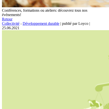
Conférences, formations ou ateliers: découvrez tous nos
événements!
Retour
Collectivité
-
Développement durable
|
publié par Loyco
|
25.06.2021