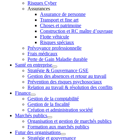
Risques Cyber
Assurances
Assurance de personne
Transport et fine art
Choses et patrimoine
Construction et RC maître d’ouvrage
Flotte véhicule
Risques spéciaux
Prévoyance professionnelle
Frais médicaux
Perte de Gain Maladie durable
Santé en entreprise
Stratégie & Gouvernance GSE
Gestion des absences et retour au travail
Prévention des risques psychosociaux
Relation au travail & résolution des conflits
Finance
Gestion de la comptabilité
Gestion de la fiscalité
Création et administration société
Marchés publics
Organisation et gestion de marchés publics
Formation aux marchés publics
Futur des organisations
Stratégie et gouvernance