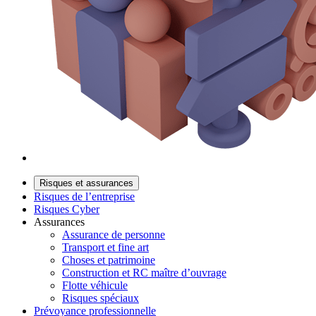
Risques et assurances
Risques de l’entreprise
Risques Cyber
Assurances
Assurance de personne
Transport et fine art
Choses et patrimoine
Construction et RC maître d’ouvrage
Flotte véhicule
Risques spéciaux
Prévoyance professionnelle