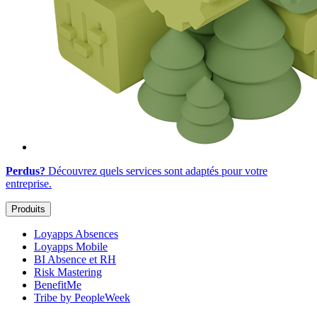
Perdus?
Découvrez quels services sont adaptés
pour votre
entreprise
.
Produits
Loyapps Absences
Loyapps Mobile
BI Absence et RH
Risk Mastering
BenefitMe
Tribe by PeopleWeek