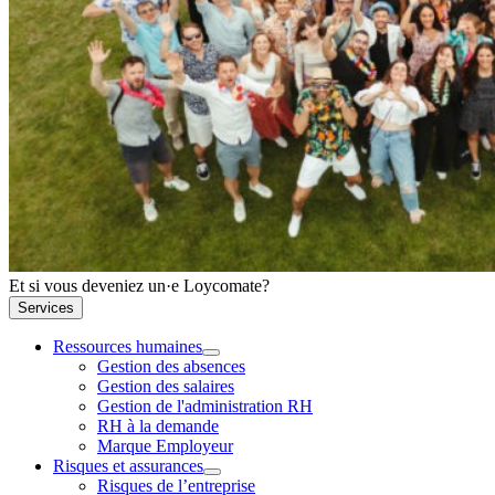
Et si vous deveniez un·e Loycomate?
Services
Ressources humaines
Gestion des absences
Gestion des salaires
Gestion de l'administration RH
RH à la demande
Marque Employeur
Risques et assurances
Risques de l’entreprise