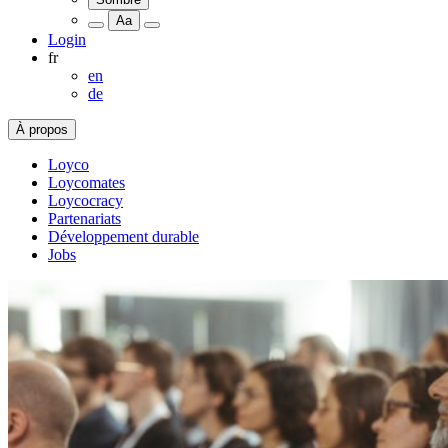
Aa
Login
fr
en
de
À propos
Loyco
Loycomates
Loycocracy
Partenariats
Développement durable
Jobs