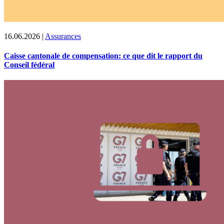
16.06.2026
|
Assurances
Caisse cantonale de compensation: ce que dit le rapport du
Conseil fédéral