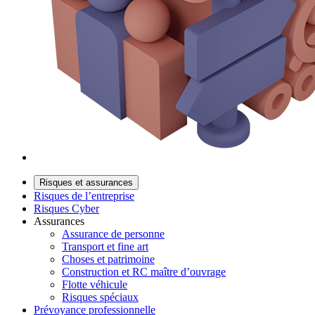
Risques et assurances
Risques de l’entreprise
Risques Cyber
Assurances
Assurance de personne
Transport et fine art
Choses et patrimoine
Construction et RC maître d’ouvrage
Flotte véhicule
Risques spéciaux
Prévoyance professionnelle