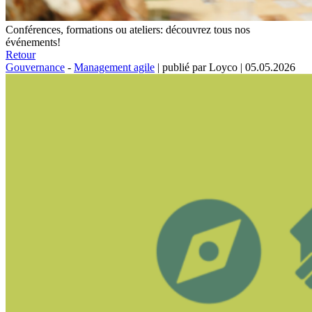
Conférences, formations ou ateliers: découvrez tous nos
événements!
Retour
Gouvernance
-
Management agile
|
publié par Loyco
|
05.05.2026