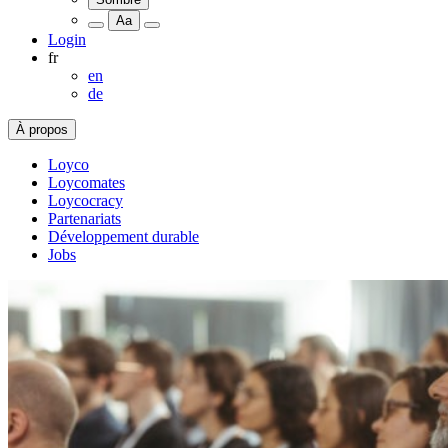
Aa
Login
fr
en
de
À propos
Loyco
Loycomates
Loycocracy
Partenariats
Développement durable
Jobs