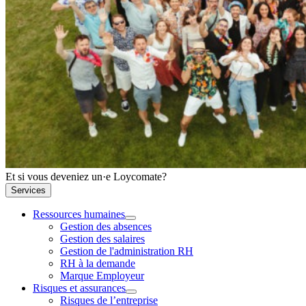
Et si vous deveniez un·e Loycomate?
Services
Ressources humaines
Gestion des absences
Gestion des salaires
Gestion de l'administration RH
RH à la demande
Marque Employeur
Risques et assurances
Risques de l’entreprise