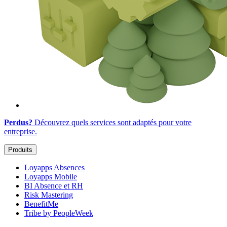
Perdus?
Découvrez quels services sont adaptés
pour votre
entreprise
.
Produits
Loyapps Absences
Loyapps Mobile
BI Absence et RH
Risk Mastering
BenefitMe
Tribe by PeopleWeek