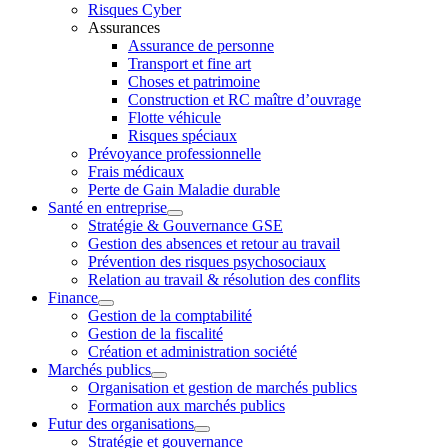
Risques Cyber
Assurances
Assurance de personne
Transport et fine art
Choses et patrimoine
Construction et RC maître d’ouvrage
Flotte véhicule
Risques spéciaux
Prévoyance professionnelle
Frais médicaux
Perte de Gain Maladie durable
Santé en entreprise
Stratégie & Gouvernance GSE
Gestion des absences et retour au travail
Prévention des risques psychosociaux
Relation au travail & résolution des conflits
Finance
Gestion de la comptabilité
Gestion de la fiscalité
Création et administration société
Marchés publics
Organisation et gestion de marchés publics
Formation aux marchés publics
Futur des organisations
Stratégie et gouvernance