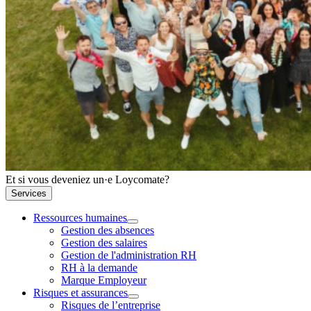
Et si vous deveniez un·e Loycomate?
Services
Ressources humaines
Gestion des absences
Gestion des salaires
Gestion de l'administration RH
RH à la demande
Marque Employeur
Risques et assurances
Risques de l’entreprise