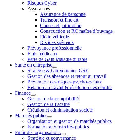
Risques Cyber
Assurances
Assurance de personne
Transport et fine art
Choses et patrimoine
Construction et RC maître d’ouvrage
Flotte véhicule
Risques spéciaux
Prévoyance professionnelle
Frais médicaux
Perte de Gain Maladie durable
Santé en entreprise
Stratégie & Gouvernance GSE
Gestion des absences et retour au travail
Prévention des risques psychosociaux
Relation au travail & résolution des conflits
Finance
Gestion de la comptabilité
Gestion de la fiscalité
Création et administration société
Marchés publics
Organisation et gestion de marchés publics
Formation aux marchés publics
Futur des organisations
Stratégie et gouvernance