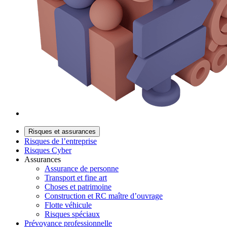
Risques et assurances
Risques de l’entreprise
Risques Cyber
Assurances
Assurance de personne
Transport et fine art
Choses et patrimoine
Construction et RC maître d’ouvrage
Flotte véhicule
Risques spéciaux
Prévoyance professionnelle