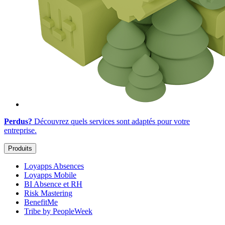
Perdus?
Découvrez quels services sont adaptés
pour votre
entreprise
.
Produits
Loyapps Absences
Loyapps Mobile
BI Absence et RH
Risk Mastering
BenefitMe
Tribe by PeopleWeek