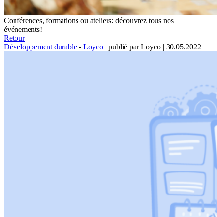
Conférences, formations ou ateliers: découvrez tous nos
événements!
Retour
Développement durable
-
Loyco
|
publié par Loyco
|
30.05.2022