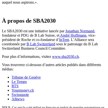
auquel nous aspirons.».
À propos de SBA2030
Le SBA2030 est une initiative lancée par
Jonathan Normand
,
fondateur et PDG de B Lab Suisse, et
André Hoffmann
, vice-
président de Roche et co-fondateur d’
InTent
. L’Alliance sera
coordonnée par
B Lab Switzerland
sous le patronage du B Lab
Switzerland Business Council Committee.
Pour plus d’informations, visitez
www.sba2030.ch
.
Vous trouverez ci-dessous d’autres articles publiés dans différents
médias:
Tribune de Genève
Le Temps
RTS
Yourmoney.ch
Swissquote
Allnews
NDLR: Cet article a été rédigé en français et traduit de manière automatique en