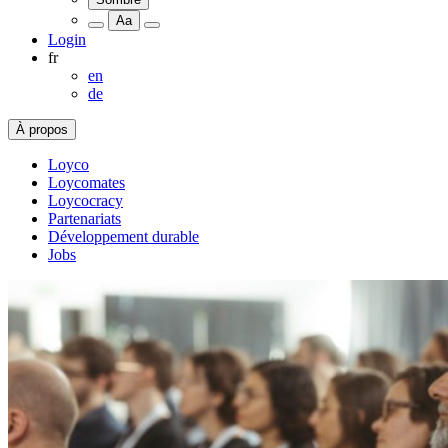
Aa
Login
fr
en
de
À propos
Loyco
Loycomates
Loycocracy
Partenariats
Développement durable
Jobs