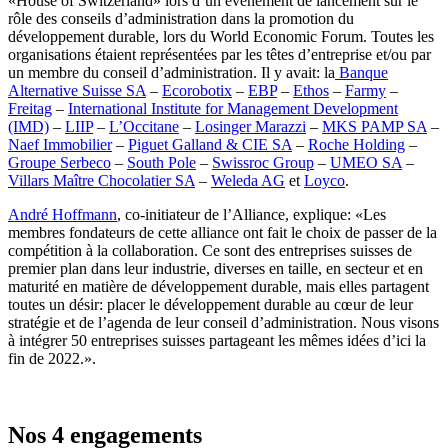
«House of Switzerland» lors d’un événement de lancement sur le
rôle des conseils d’administration dans la promotion du
développement durable, lors du World Economic Forum. Toutes les
organisations étaient représentées par les têtes d’entreprise et/ou par
un membre du conseil d’administration. Il y avait: la
Banque
Alternative Suisse SA
–
Ecorobotix
–
EBP
–
Ethos
–
Farmy
–
Freitag
–
International Institute for Management Development
(IMD)
–
LIIP
–
L’Occitane
–
Losinger Marazzi
–
MKS PAMP SA
–
Naef Immobilier
–
Piguet Galland & CIE SA
–
Roche Holding
–
Groupe Serbeco
–
South Pole
–
Swissroc Group
–
UMEO SA
–
Villars Maître Chocolatier SA
–
Weleda AG
et
Loyco
.
André Hoffmann
, co-initiateur de l’Alliance, explique: «Les
membres fondateurs de cette alliance ont fait le choix de passer de la
compétition à la collaboration. Ce sont des entreprises suisses de
premier plan dans leur industrie, diverses en taille, en secteur et en
maturité en matière de développement durable, mais elles partagent
toutes un désir: placer le développement durable au cœur de leur
stratégie et de l’agenda de leur conseil d’administration. Nous visons
à intégrer 50 entreprises suisses partageant les mêmes idées d’ici la
fin de 2022.».
Nos 4 engagements