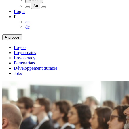
Aa
Login
fr
en
de
À propos
Loyco
Loycomates
Loycocracy
Partenariats
Développement durable
Jobs