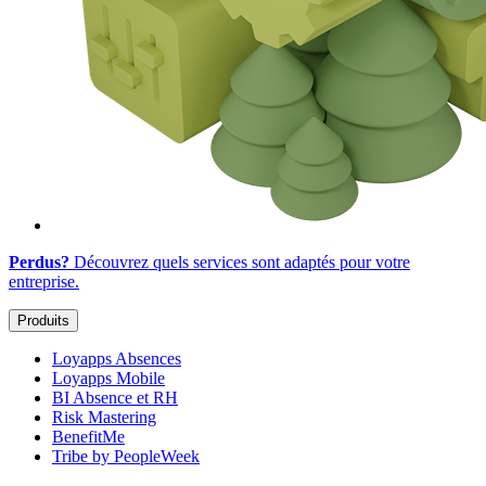
Perdus?
Découvrez quels services sont adaptés
pour votre
entreprise
.
Produits
Loyapps Absences
Loyapps Mobile
BI Absence et RH
Risk Mastering
BenefitMe
Tribe by PeopleWeek