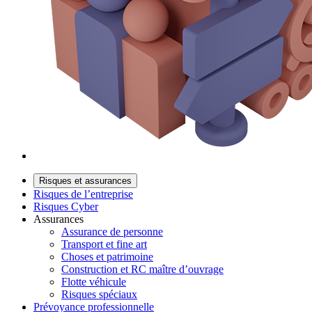
Risques et assurances
Risques de l’entreprise
Risques Cyber
Assurances
Assurance de personne
Transport et fine art
Choses et patrimoine
Construction et RC maître d’ouvrage
Flotte véhicule
Risques spéciaux
Prévoyance professionnelle