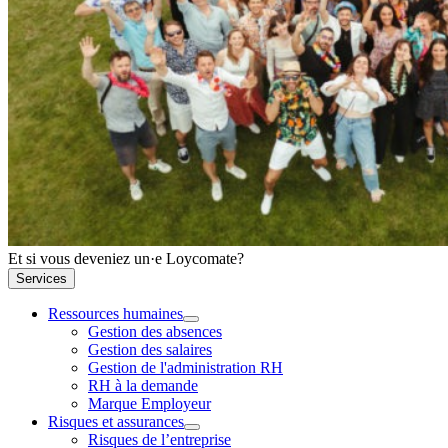
Et si vous deveniez un·e Loycomate?
Services
Ressources humaines
Gestion des absences
Gestion des salaires
Gestion de l'administration RH
RH à la demande
Marque Employeur
Risques et assurances
Risques de l’entreprise