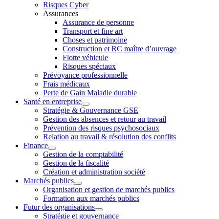
Risques Cyber
Assurances
Assurance de personne
Transport et fine art
Choses et patrimoine
Construction et RC maître d’ouvrage
Flotte véhicule
Risques spéciaux
Prévoyance professionnelle
Frais médicaux
Perte de Gain Maladie durable
Santé en entreprise
Stratégie & Gouvernance GSE
Gestion des absences et retour au travail
Prévention des risques psychosociaux
Relation au travail & résolution des conflits
Finance
Gestion de la comptabilité
Gestion de la fiscalité
Création et administration société
Marchés publics
Organisation et gestion de marchés publics
Formation aux marchés publics
Futur des organisations
Stratégie et gouvernance