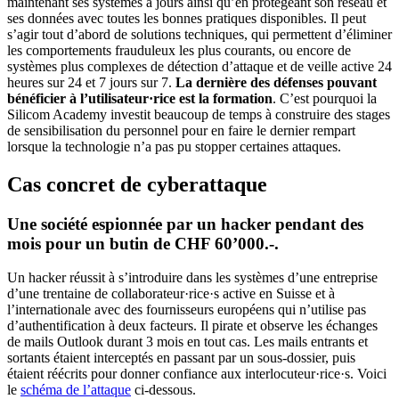
maintenant ses systèmes à jours ainsi qu’en protégeant son réseau et
ses données avec toutes les bonnes pratiques disponibles. Il peut
s’agir tout d’abord de solutions techniques, qui permettent d’éliminer
les comportements frauduleux les plus courants, ou encore de
systèmes plus complexes de détection d’attaque et de veille active 24
heures sur 24 et 7 jours sur 7.
La dernière des défenses pouvant
bénéficier à l’utilisateur·rice est la formation
. C’est pourquoi la
Silicom Academy investit beaucoup de temps à construire des stages
de sensibilisation du personnel pour en faire le dernier rempart
lorsque la technologie n’a pas pu stopper certaines attaques.
Cas concret de cyberattaque
Une société espionnée par un hacker pendant des
mois pour un butin de CHF 60’000.-.
Un hacker réussit à s’introduire dans les systèmes d’une entreprise
d’une trentaine de collaborateur·rice·s active en Suisse et à
l’internationale avec des fournisseurs européens qui n’utilise pas
d’authentification à deux facteurs. Il pirate et observe les échanges
de mails Outlook durant 3 mois en tout cas. Les mails entrants et
sortants étaient interceptés en passant par un sous-dossier, puis
étaient réécrits pour donner confiance aux interlocuteur·rice·s. Voici
le
schéma de l’attaque
ci-dessous.