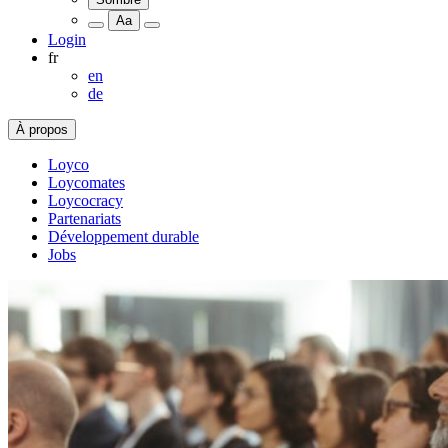
Aa
Login
fr
en
de
À propos
Loyco
Loycomates
Loycocracy
Partenariats
Développement durable
Jobs