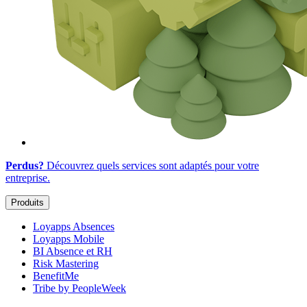
Perdus?
Découvrez quels services sont adaptés
pour votre
entreprise
.
Produits
Loyapps Absences
Loyapps Mobile
BI Absence et RH
Risk Mastering
BenefitMe
Tribe by PeopleWeek