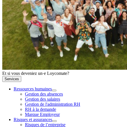
Et si vous deveniez un·e Loycomate?
Services
Ressources humaines
Gestion des absences
Gestion des salaires
Gestion de l'administration RH
RH à la demande
Marque Employeur
Risques et assurances
Risques de l’entreprise