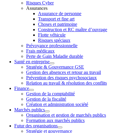
Risques Cyber
Assurances
Assurance de personne
Transport et fine art
Choses et patrimoine
Construction et RC maître d’ouvrage
Flotte véhicule
Risques spéciaux
Prévoyance professionnelle
Frais médicaux
Perte de Gain Maladie durable
Santé en entreprise
Stratégie & Gouvernance GSE
Gestion des absences et retour au travail
Prévention des risques psychosociaux
Relation au travail & résolution des conflits
Finance
Gestion de la comptabilité
Gestion de la fiscalité
Création et administration société
Marchés publics
Organisation et gestion de marchés publics
Formation aux marchés publics
Futur des organisations
Stratégie et gouvernance