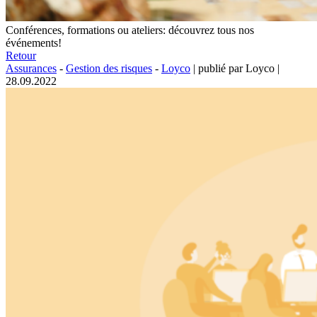
Conférences, formations ou ateliers: découvrez tous nos
événements!
Retour
Assurances
-
Gestion des risques
-
Loyco
|
publié par Loyco
|
28.09.2022