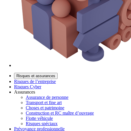
Risques et assurances
Risques de l’entreprise
Risques Cyber
Assurances
Assurance de personne
Transport et fine art
Choses et patrimoine
Construction et RC maître d’ouvrage
Flotte véhicule
Risques spéciaux
Prévoyance professionnelle